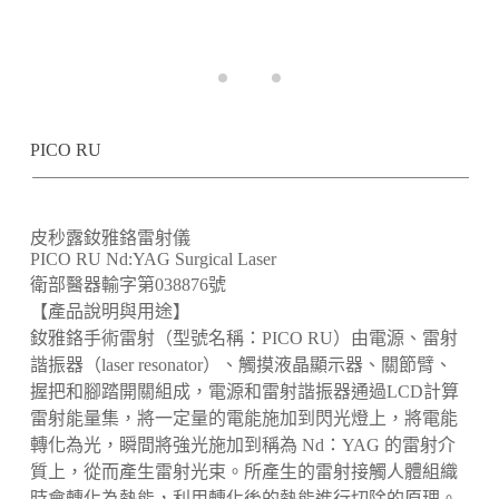
PICO RU
皮秒露釹雅鉻雷射儀
PICO RU Nd:YAG Surgical Laser
衛部醫器輸字第038876號
【產品說明與用途】
釹雅鉻手術雷射（型號名稱：PICO RU）由電源、雷射
諧振器（laser resonator）、觸摸液晶顯示器、關節臂、
握把和腳踏開關組成，電源和雷射諧振器通過LCD計算
雷射能量集，將一定量的電能施加到閃光燈上，將電能
轉化為光，瞬間將強光施加到稱為 Nd：YAG 的雷射介
質上，從而產生雷射光束。所產生的雷射接觸人體組織
時會轉化為熱能，利用轉化後的熱能進行切除的原理。