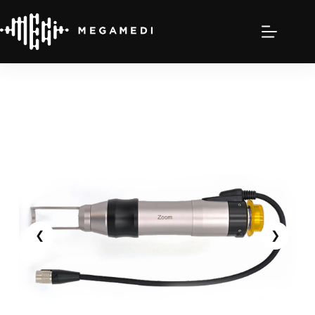
跳
至
主
要
內
容