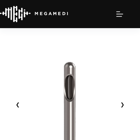
跳
至
主
要
內
容